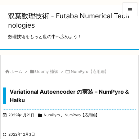

双葉数理技術 - Futaba Numerical Tech

nologies
メニュ
数理技術をもっと世の中へ広めよう！

サイド

前へ


ホーム
>

Udemy 補講
>

NumPyro【応用編】
次へ

Variational Autoencoder の実装 – NumPyro &
検索
Haiku

2022年1月21日

NumPyro
,
NumPyro【応用編】

2022年12月3日