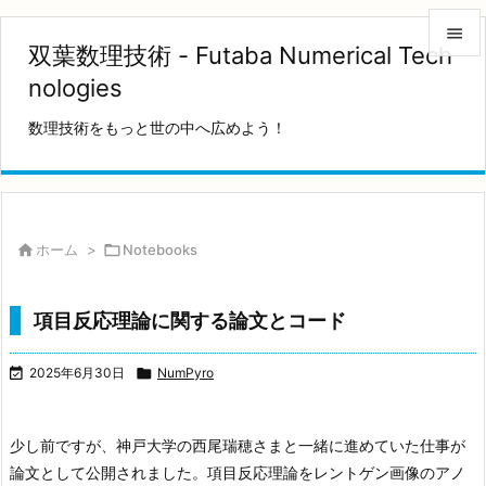

双葉数理技術 - Futaba Numerical Tech

nologies
メニュ
数理技術をもっと世の中へ広めよう！

サイド

前へ


ホーム
>

Notebooks
次へ

項目反応理論に関する論文とコード
検索

2025年6月30日

NumPyro
少し前ですが、神戸大学の西尾瑞穂さまと一緒に進めていた仕事が
論文として公開されました。項目反応理論をレントゲン画像のアノ