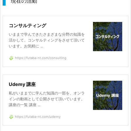
現在の活動
コンサルティング
いままで学んできたさまざまな分野の知識を
活かして、コンサルティングをさせて頂いて
います。お気軽に ...
https://futaba-nt.com/consulting
Udemy 講座
私がいままでに学んだ知識の一部を、オンラ
インの動画として公開させて頂いています。
講座の一覧 講座 ...
https://futaba-nt.com/udemy