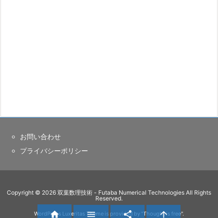
お問い合わせ
プライバシーポリシー
Copyright ©
2026
双葉数理技術 - Futaba Numerical Technologies
All Rights
Reserved.




WordPress Luxeritas Theme is provided by "
Thought is free
".