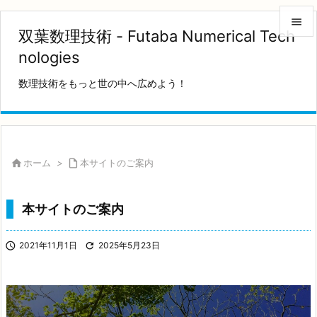

双葉数理技術 - Futaba Numerical Tech

nologies
メニュ
数理技術をもっと世の中へ広めよう！

サイド

前へ


ホーム
>

本サイトのご案内
次へ

本サイトのご案内
検索

2021年11月1日

2025年5月23日